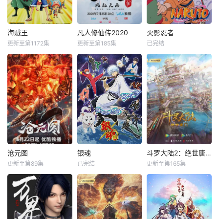
海贼王
凡人修仙传2020
火影忍者
更新至第1172集
更新至第185集
已完结
沧元图
银魂
斗罗大陆2：绝世唐门
更新至第89集
已完结
更新至第165集