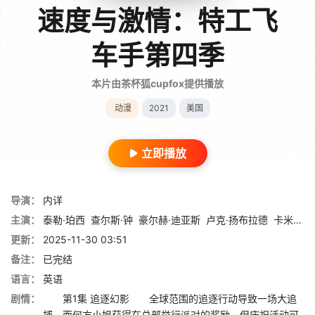
速度与激情：特工飞
车手第四季
本片由茶杯狐cupfox提供播放
动漫
2021
美国
立即播放
导演：
内详
主演：
泰勒·珀西
查尔斯·钟
豪尔赫·迪亚斯
卢克·扬布拉德
卡米尔·拉姆齐
更新：
2025-11-30 03:51
备注：
已完结
语言：
英语
剧情：
第1集 追逐幻影 全球范围的追逐行动导致一场大追
捕，而何方小姐获得在总部举行派对的奖励，但庆祝活动可