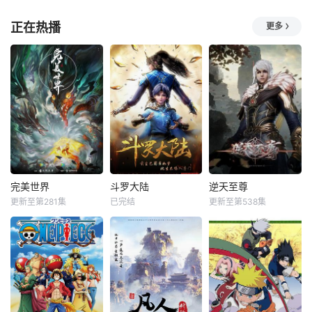
正在热播
更多
完美世界
斗罗大陆
逆天至尊
更新至第281集
已完结
更新至第538集