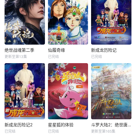
绝世战魂第二季
仙履奇缘
新成龙历险记
更新至第13集
已完结
已完结
新成龙历险记2
星星狐的体验
斗罗大陆2：绝世唐门
已完结
已完结
更新至第165集