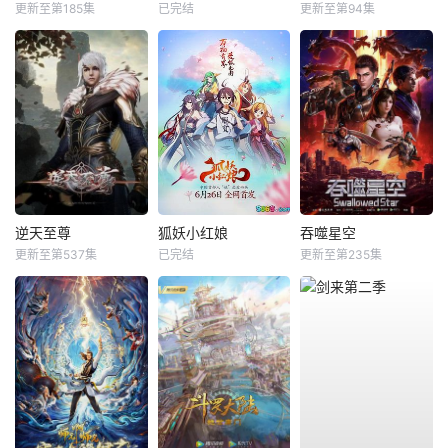
更新至第185集
已完结
更新至第94集
逆天至尊
狐妖小红娘
吞噬星空
更新至第537集
已完结
更新至第235集