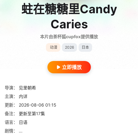
蛀在糖糖里Candy
Caries
本片由茶杯狐cupfox提供播放
动漫
2026
日本
立即播放
导演：
见里朝希
主演：
内详
更新：
2026-08-06 01:15
备注：
更新至第17集
语言：
日语
剧情：
...