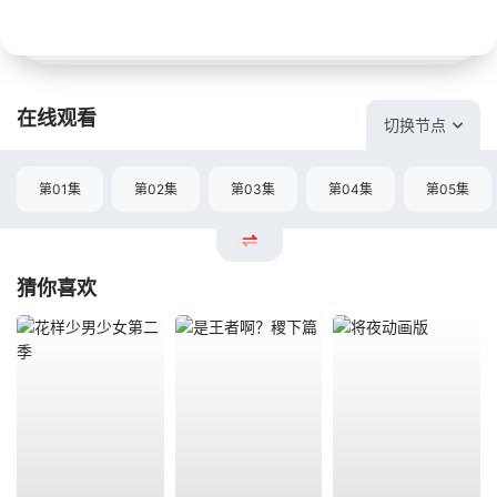
在线观看
切换节点
第01集
第02集
第03集
第04集
第05集
猜你喜欢