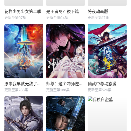
花样少男少女第二季
是王者啊？稷下篇
将夜动画版
更新至第07集
更新至第04集
更新至第17集
原来我早就无敌了动态漫
师尊：这个冲师逆徒才不是圣子动态漫
仙武帝尊动态漫
更新至第288集
更新至第188集
更新至第526集