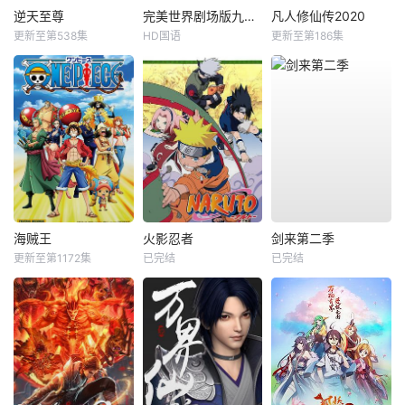
逆天至尊
完美世界剧场版九劫焚天
凡人修仙传2020
更新至第538集
HD国语
更新至第186集
海贼王
火影忍者
剑来第二季
更新至第1172集
已完结
已完结