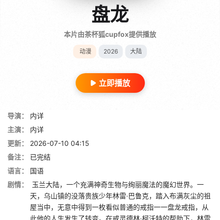
盘龙
本片由茶杯狐cupfox提供播放
动漫
2026
大陆
立即播放
导演：
内详
主演：
内详
更新：
2026-07-10 04:15
备注：
已完结
语言：
国语
剧情：
玉兰大陆，一个充满神奇生物与绚丽魔法的魔幻世界。一
天，乌山镇的没落贵族少年林雷·巴鲁克，踏入布满灰尘的祖
屋当中，无意中得到一枚看似普通的戒指一一盘龙戒指，从
此他的人生发生了转变。在戒灵德林·柯沃特的帮助下，林雷