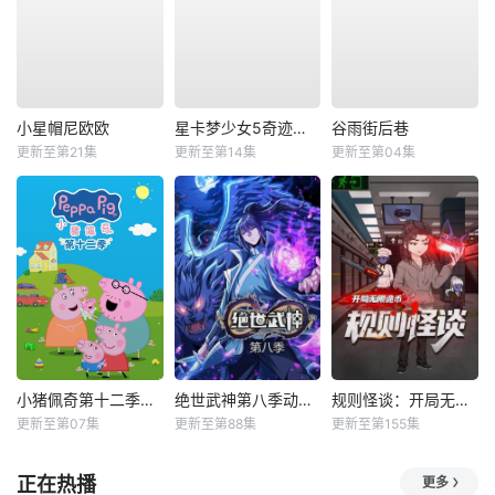
小星帽尼欧欧
星卡梦少女5奇迹绽放
谷雨街后巷
更新至第21集
更新至第14集
更新至第04集
小猪佩奇第十二季国语
绝世武神第八季动态漫
规则怪谈：开局无限诡币动态漫
更新至第07集
更新至第88集
更新至第155集
正在热播
更多