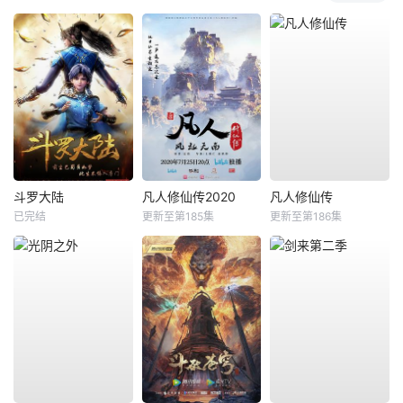
斗罗大陆
凡人修仙传2020
凡人修仙传
已完结
更新至第185集
更新至第186集