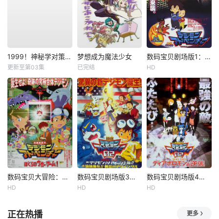
1999！神秘学对策部英语
梦想成为魔法少女
数码宝贝剧场版1：滚球兽诞生之谜
更新至第03集
已完结
HD
数码宝贝大冒险：我们的战争游戏！
数码宝贝剧场版3：前篇・数码兽飓风登陆！！后篇・超绝进化！
数码宝贝剧场版4：超恶魔兽的反击
HD
HD
HD
正在热播
更多