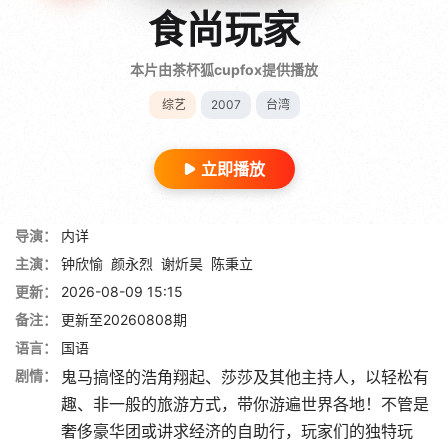
食尚玩家
本片由茶杯狐cupfox提供播放
综艺
2007
台湾
立即播放
导演：
内详
主演：
钟欣愉
颜永烈
谢炘昊
陈秉立
更新：
2026-08-09 15:15
备注：
更新至20260808期
语言：
国语
剧情：
鬼马搞怪的浩角翔起、莎莎及其他主持人，以轻松有
趣、非一般的旅游方式，带你游遍世界各地！不管是
奢侈豪华团或讲求经济的自助行，玩家们的独特玩