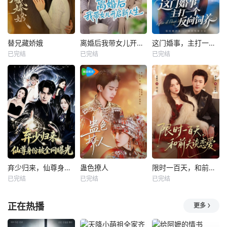
替兄藏娇娥
离婚后我带女儿开启新人生
这门婚事，主打一个反向饲养
已完结
已完结
已完结
弃少归来，仙尊身份被全网曝光
蛊色撩人
限时一百天，和前夫谈恋爱
已完结
已完结
已完结
正在热播
更多