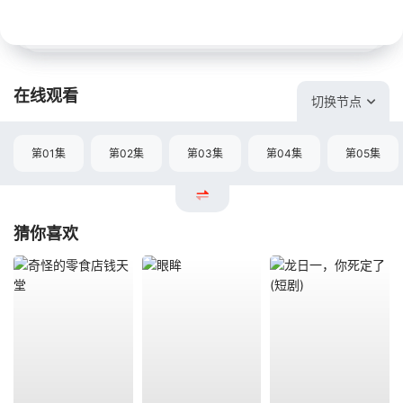
在线观看
切换节点
第01集
第02集
第03集
第04集
第05集
猜你喜欢