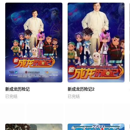
新成龙历险记
新成龙历险记2
已完结
已完结