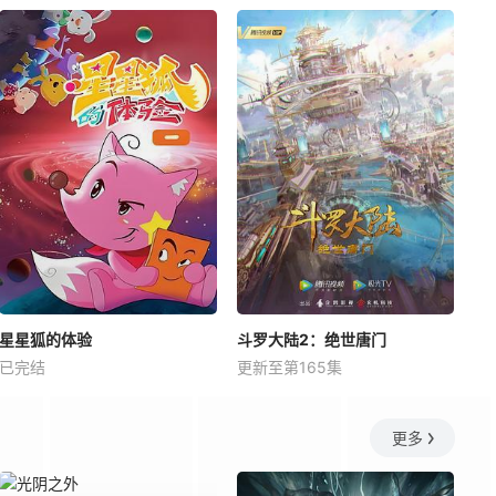
星星狐的体验
斗罗大陆2：绝世唐门
已完结
更新至第165集
更多