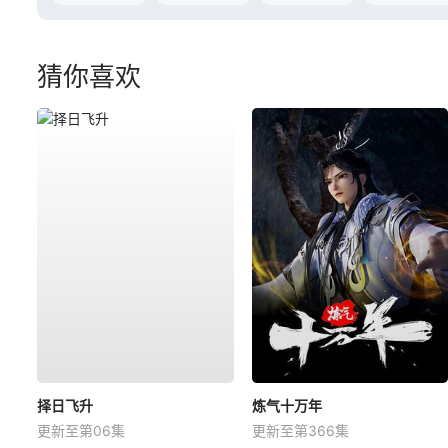
猜你喜欢
择日飞升
炼气十万年
更新至第06集
更新至第366集