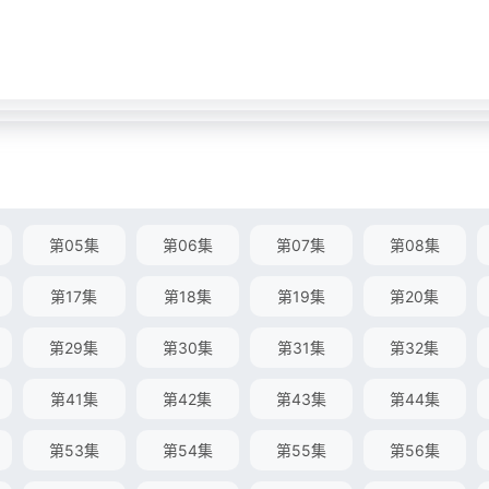
第05集
第06集
第07集
第08集
第17集
第18集
第19集
第20集
第29集
第30集
第31集
第32集
第41集
第42集
第43集
第44集
第53集
第54集
第55集
第56集