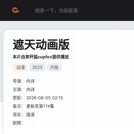
遮天动画版
本片由茶杯狐cupfox提供播放
动漫
2023
大陆
导演：
内详
主演：
内详
更新：
2026-08-05 02:15
备注：
更新至第174集
语言：
国语
剧情：