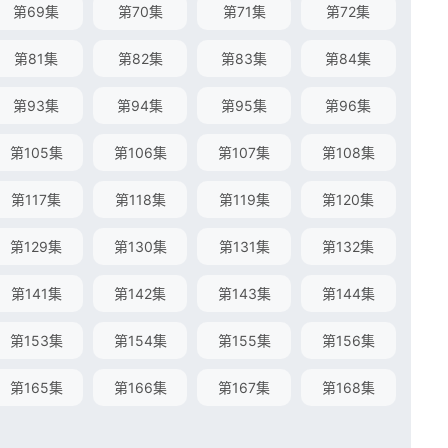
第69集
第70集
第71集
第72集
第81集
第82集
第83集
第84集
第93集
第94集
第95集
第96集
第105集
第106集
第107集
第108集
第117集
第118集
第119集
第120集
第129集
第130集
第131集
第132集
第141集
第142集
第143集
第144集
第153集
第154集
第155集
第156集
第165集
第166集
第167集
第168集