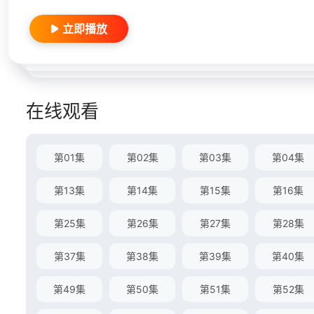
立即播放
在线观看
第01集
第02集
第03集
第04集
第13集
第14集
第15集
第16集
第25集
第26集
第27集
第28集
第37集
第38集
第39集
第40集
第49集
第50集
第51集
第52集