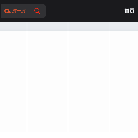
首页
搜一搜