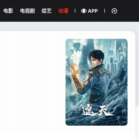
电影
电视剧
综艺
动漫
APP