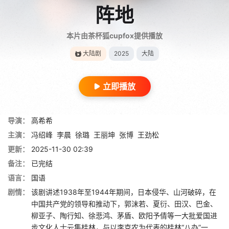
阵地
本片由茶杯狐cupfox提供播放
大陆剧
2025
大陆
立即播放
导演：
高希希
主演：
冯绍峰
李晨
徐璐
王丽坤
张博
王劲松
更新：
2025-11-30 02:39
备注：
已完结
语言：
国语
剧情：
该剧讲述1938年至1944年期间，日本侵华、山河破碎，在
中国共产党的领导和推动下，郭沫若、夏衍、田汉、巴金、
柳亚子、陶行知、徐悲鸿、茅盾、欧阳予倩等一大批爱国进
步文化人士云集桂林，与以李克农为代表的桂林“八办”一