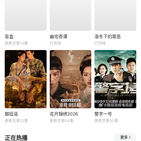
盲盒
幽宅奇谭
凛冬下的罪恶
更新至第14集
已完结
已完结
御廷谣
花开锦绣2026
警字一号
更新至第22集
更新至第04集
更新至第30集
正在热播
更多