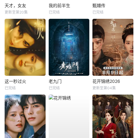
天才，女友
我的前半生
甄嬛传
更新至第20集
已完结
已完结
这一秒过火
老九门
花开锦绣2026
已完结
已完结
更新至第04集