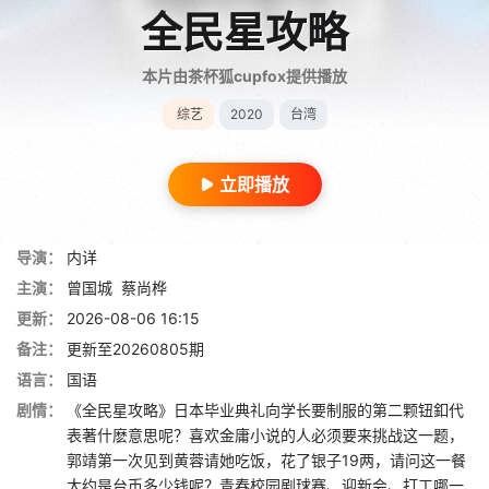
全民星攻略
本片由茶杯狐cupfox提供播放
综艺
2020
台湾
立即播放
导演：
内详
主演：
曾国城
蔡尚桦
更新：
2026-08-06 16:15
备注：
更新至20260805期
语言：
国语
剧情：
《全民星攻略》日本毕业典礼向学长要制服的第二颗钮釦代
表著什麽意思呢？喜欢金庸小说的人必须要来挑战这一题，
郭靖第一次见到黄蓉请她吃饭，花了银子19两，请问这一餐
大约是台币多少钱呢？青春校园剧球赛、迎新会、打工哪一