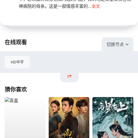
神病院的母亲。这是一部情感丰富的...
全文
在线观看
切换节点
HD中字
猜你喜欢