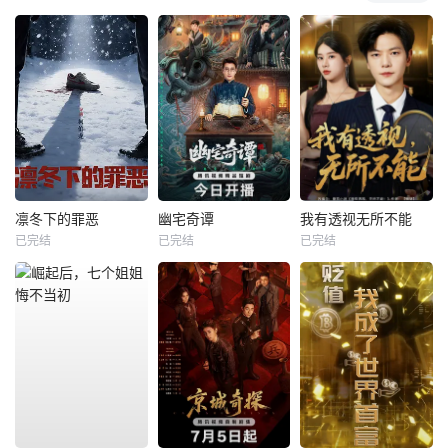
凛冬下的罪恶
幽宅奇谭
我有透视无所不能
已完结
已完结
已完结