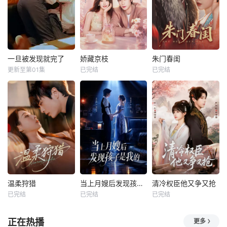
一旦被发现就完了
娇藏京枝
朱门春闺
更新至第01集
已完结
已完结
温柔狩猎
当上月嫂后发现孩子是我的
清冷权臣他又争又抢
已完结
已完结
已完结
正在热播
更多