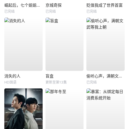
崛起后，七个姐姐悔不当初
京城奇探
贬值我成了世界首富
已完结
已完结
已完结
消失的人
盲盒
偷听心声，满朝文武等我上朝
HD国语
更新至第13集
已完结