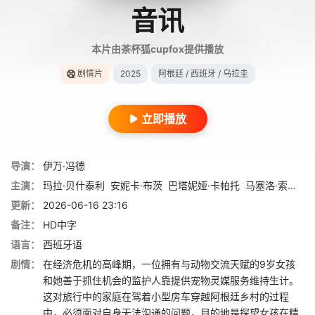
音讯
本片由茶杯狐cupfox提供播放
剧情片
2025
阿根廷 / 西班牙 / 乌拉圭
立即播放
导演：
伊万·冯德
主演：
玛拉·贝什泰利
安妮卡·布茨
巴塔妮娅·卡帕托
马塞洛·索比奥托
更新：
2026-06-16 23:16
备注：
HD中字
语言：
西班牙语
剧情：
在经济危机的高峰期，一位拥有与动物交流天赋的9岁女孩
和她善于抓住机会的监护人靠提供宠物灵媒服务维持生计。
这对旅行中的家庭在驾着小型房车穿越阿根廷乡村的过程
中，必须面对自身无法沟通的问题，目的地是探望女孩在精