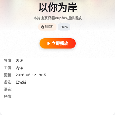
以你为岸
本片由茶杯狐cupfox提供播放
剧情片
2026
立即播放
导演：
内详
主演：
内详
更新：
2026-06-12 18:15
备注：
已完结
语言：
剧情：