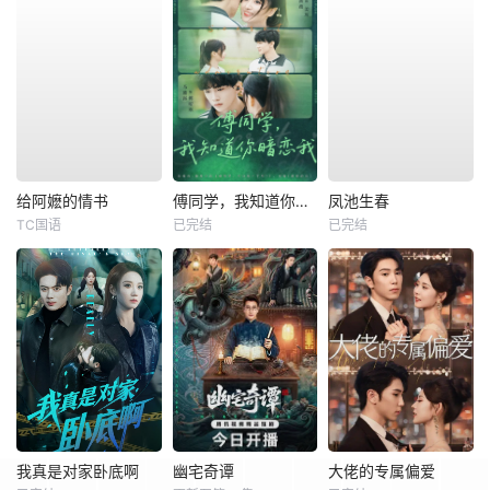
给阿嬷的情书
傅同学，我知道你暗恋我
凤池生春
TC国语
已完结
已完结
我真是对家卧底啊
幽宅奇谭
大佬的专属偏爱