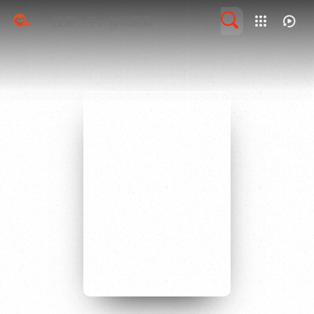
我的观影记录
留言求片