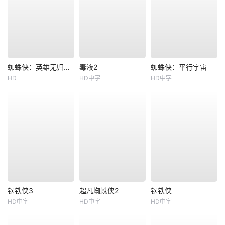
蜘蛛侠：英雄无归加长版
毒液2
蜘蛛侠：平行宇宙
HD
HD中字
HD中字
钢铁侠3
超凡蜘蛛侠2
钢铁侠
HD中字
HD中字
HD中字