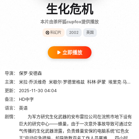
生化危机
本片由茶杯狐cupfox提供播放
科幻片
2002
英国
立即播放
导演：
保罗·安德森
主演：
米拉·乔沃维奇
米歇尔·罗德里格兹
科林·萨蒙
埃里克·马比斯
更新：
2025-11-30 04:04
备注：
HD中字
语言：
英语
剧情：
为军方研究生化武器的安布雷拉公司在浣熊市地下设有
巨大的研究中心——蜂巢，由于一次意外事故导致可通过空
气传播的生化武器泄露，负责蜂巢安保的电脑系统“红色女
王”启动应急措施，却导致数百名工作人员罹难……四小时