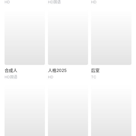
HD
HD国语
HD
合成人
人格2025
后室
HD国语
HD
TC