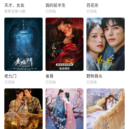
天才，女友
我的前半生
百花杀
更新至第14集
已完结
已完结
老九门
雀骨
野狗骨头
已完结
已完结
已完结