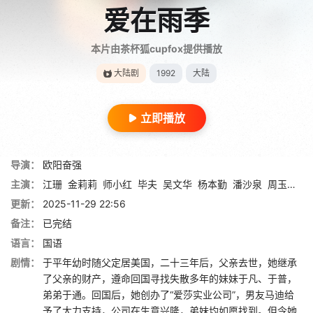
爱在雨季
本片由茶杯狐cupfox提供播放
大陆剧
1992
大陆
立即播放
导演：
欧阳奋强
主演：
江珊
金莉莉
师小红
毕夫
吴文华
杨本勤
潘沙泉
周玉泉
辛
更新：
2025-11-29 22:56
备注：
已完结
语言：
国语
剧情：
于平年幼时随父定居美国，二十三年后，父亲去世，她继承
了父亲的财产，遵命回国寻找失散多年的妹妹于凡、于普，
弟弟于通。回国后，她创办了“爱莎实业公司”，男友马迪给
予了大力支持，公司在生意兴隆，弟妹均如愿找到。但令她