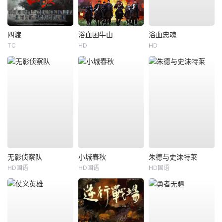
四渡
浴血困牛山
浴血忠魂
TC
HD
HD
无影侦察队
小城春秋
朱德与史沫特莱
HD国语
HD国语
HD国语