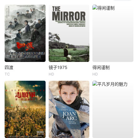
四渡
镜子1975
得闲谨制
TC
HD
HD