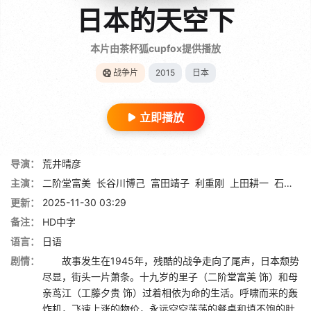
日本的天空下
本片由茶杯狐cupfox提供播放
战争片
2015
日本
立即播放
导演：
荒井晴彦
主演：
二阶堂富美
长谷川博己
富田靖子
利重刚
上田耕一
石桥莲司
更新：
2025-11-30 03:29
备注：
HD中字
语言：
日语
剧情：
故事发生在1945年，残酷的战争走向了尾声，日本颓势
尽显，街头一片萧条。十九岁的里子（二阶堂富美 饰）和母
亲茑江（工藤夕贵 饰）过着相依为命的生活。呼啸而来的轰
炸机，飞速上涨的物价，永远空空荡荡的餐桌和填不饱的肚