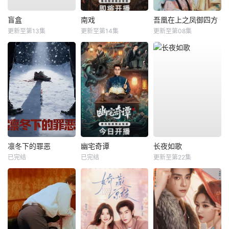
盲盒
南戏
吾凰在上之凤御四方
更新至第13集
更新至第14集
更新至第08集
凛冬下的罪恶
幽宅奇谭
长夜如歌
已完结
已完结
更新至第22集