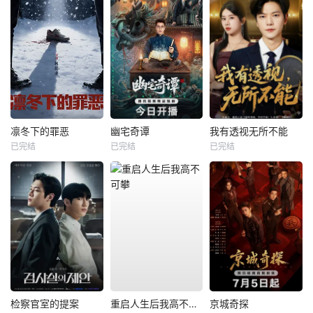
凛冬下的罪恶
幽宅奇谭
我有透视无所不能
已完结
已完结
已完结
检察官室的提案
重启人生后我高不可攀
京城奇探