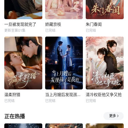
一旦被发现就完了
娇藏京枝
朱门春闺
更新至第01集
已完结
已完结
温柔狩猎
当上月嫂后发现孩子是我的
清冷权臣他又争又抢
已完结
已完结
已完结
正在热播
更多