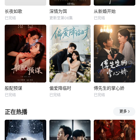
长夜如歌
深情为饵
从新婚开始
已完结
更新至第06集
已完结
般配预谋
偏爱降临时
傅先生的掌心娇
已完结
已完结
已完结
正在热播
更多