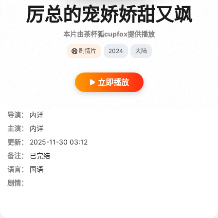
厉总的宠娇娇甜又飒
本片由茶杯狐cupfox提供播放
剧情片
2024
大陆
立即播放
导演：
内详
主演：
内详
更新：
2025-11-30 03:12
备注：
已完结
语言：
国语
剧情：