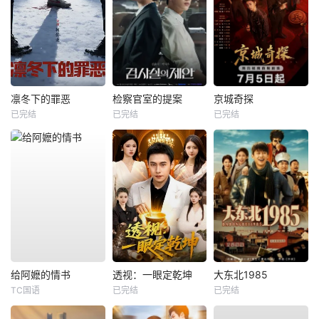
凛冬下的罪恶
检察官室的提案
京城奇探
已完结
已完结
已完结
给阿嬷的情书
透视：一眼定乾坤
大东北1985
TC国语
已完结
已完结