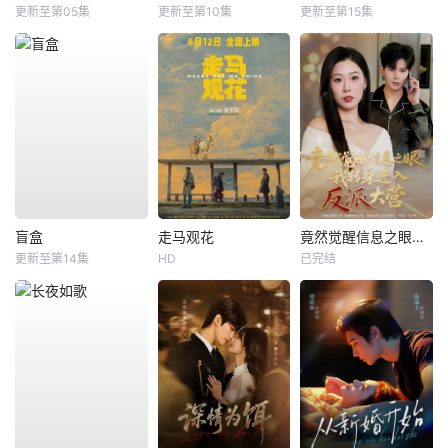
更新至第05集
更新至第10集
更新至第15集
盲盒
走马观花
竟然觉醒信息之眼，我转身进入反派大营
更新至第14集
HD
已完结