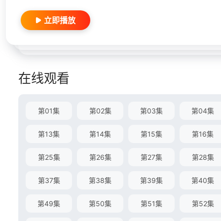
立即播放
在线观看
第01集
第02集
第03集
第04集
第13集
第14集
第15集
第16集
第25集
第26集
第27集
第28集
第37集
第38集
第39集
第40集
第49集
第50集
第51集
第52集