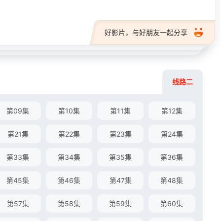
好影片，与好朋友一起分享
线路二
第09集
第10集
第11集
第12集
第21集
第22集
第23集
第24集
第33集
第34集
第35集
第36集
第45集
第46集
第47集
第48集
第57集
第58集
第59集
第60集