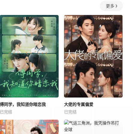
更多
傅同学，我知道你暗恋我
大佬的专属偏爱
已完结
已完结