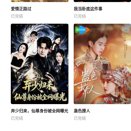
爱情正路过
我当卧底这件事
已完结
已完结
弃少归来，仙尊身份被全网曝光
蛊色撩人
已完结
已完结