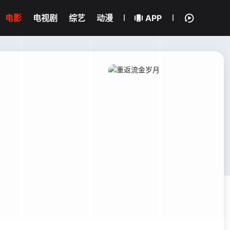
电影
电视剧
综艺
动漫
APP