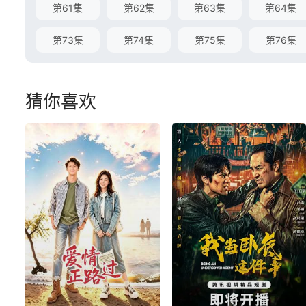
第61集
第62集
第63集
第64集
第73集
第74集
第75集
第76集
猜你喜欢