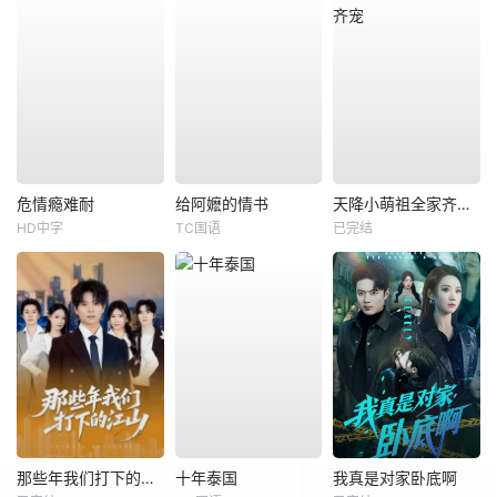
危情瘾难耐
给阿嬷的情书
天降小萌祖全家齐齐宠
HD中字
TC国语
已完结
那些年我们打下的江山
十年泰国
我真是对家卧底啊