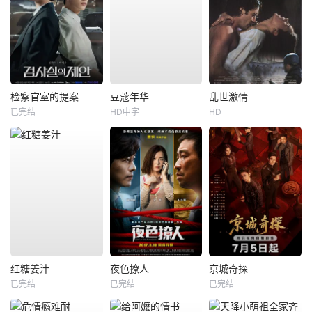
检察官室的提案
豆蔻年华
乱世激情
已完结
HD中字
HD
红糖姜汁
夜色撩人
京城奇探
已完结
已完结
已完结