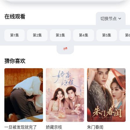
在线观看
切换节点
第1集
第2集
第3集
第4集
第5集
第
猜你喜欢
一旦被发现就完了
娇藏京枝
朱门春闺