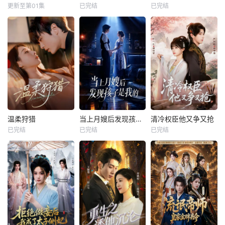
更新至第01集
已完结
已完结
温柔狩猎
当上月嫂后发现孩子是我的
清冷权臣他又争又抢
已完结
已完结
已完结