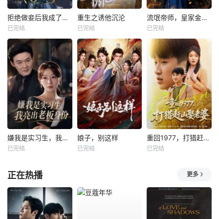
拒绝做妾后我成了太子侧妃
重生之诱他沉沦
流氓帝师，皇家金牌县令
已完结
已完结
已完结
嫌我是实习生，我亮出老板身份
娘子，别这样
重回1977，打猎赶山娶老婆
已完结
已完结
已完结
正在热播
更多