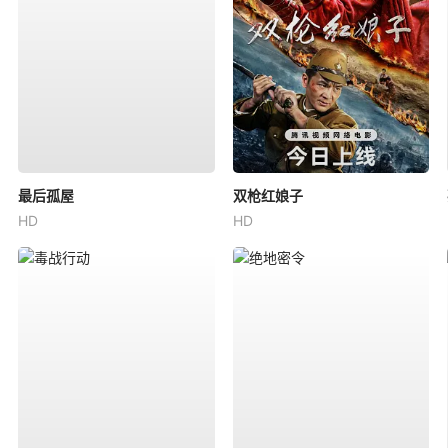
最后孤屋
双枪红娘子
HD
HD