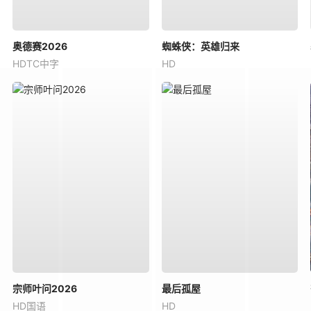
奥德赛2026
蜘蛛侠：英雄归来
HDTC中字
HD
宗师叶问2026
最后孤屋
HD国语
HD