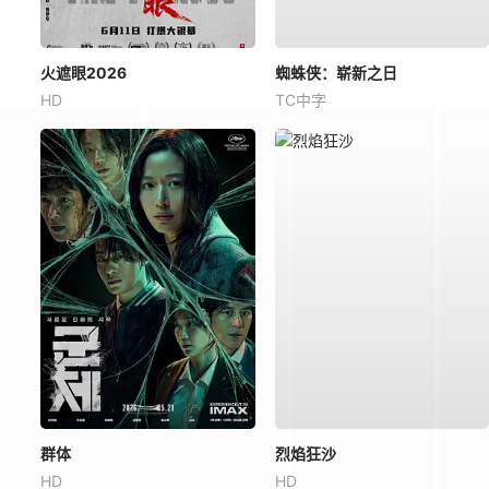
火遮眼2026
蜘蛛侠：崭新之日
HD
TC中字
群体
烈焰狂沙
HD
HD