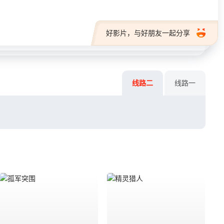
好影片，与好朋友一起分享
线路二
线路一