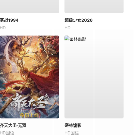
寒战1994
超级少女2026
HD
HD
齐天大圣·无双
密林诡影
HD国语
HD国语