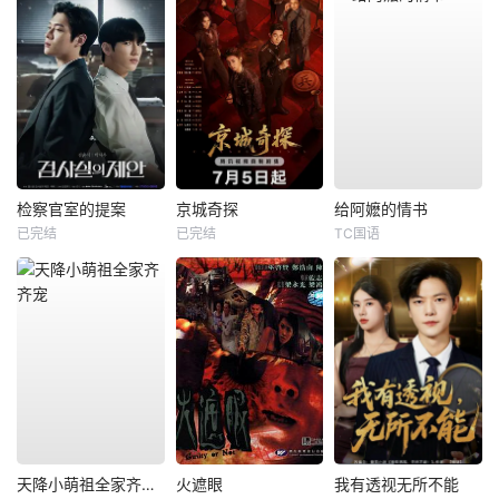
检察官室的提案
京城奇探
给阿嬷的情书
已完结
已完结
TC国语
天降小萌祖全家齐齐宠
火遮眼
我有透视无所不能