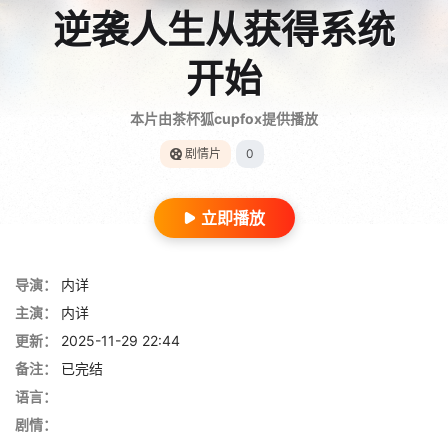
逆袭人生从获得系统
开始
本片由茶杯狐cupfox提供播放
剧情片
0
立即播放
导演：
内详
主演：
内详
更新：
2025-11-29 22:44
备注：
已完结
语言：
剧情：