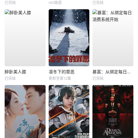
已完结
HD国语
已完结
醉卧美人膝
凛冬下的罪恶
暴富：从绑定每日消费系统开始
已完结
更新至第12集
已完结