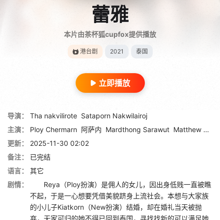
蕾雅
本片由茶杯狐cupfox提供播放
港台剧
2021
泰国
立即播放
导演：
Tha nakvilirote
Sataporn Nakwilairoj
主演：
Ploy Chermarn
阿萨内
Mardthong Sarawut
Matthew Dean
更新：
2025-11-30 02:02
备注：
已完结
语言：
其它
剧情：
Reya（Ploy扮演）是佣人的女儿，因出身低贱一直被瞧
不起，于是一心想要凭借美貌跻身上流社会。本想与大家族
的小儿子Kiatkorn（New扮演）结婚，却在婚礼当天被抛
弃，无家可归的她不得已回到泰国，寻找找新的可以满足她