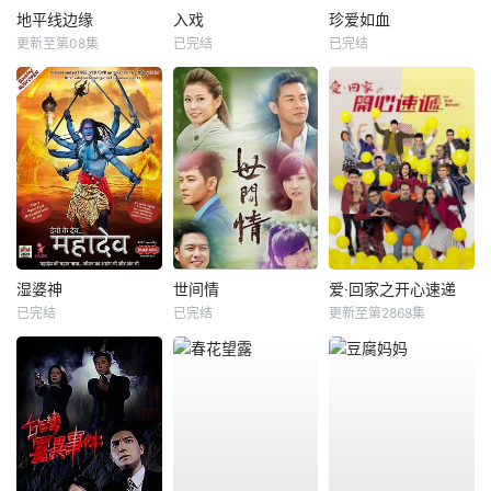
地平线边缘
入戏
珍爱如血
更新至第08集
已完结
已完结
湿婆神
世间情
爱·回家之开心速递
已完结
已完结
更新至第2868集