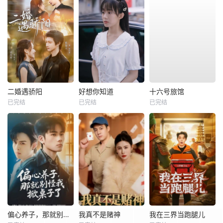
二婚遇骄阳
好想你知道
十六号旅馆
已完结
已完结
已完结
偏心养子，那就别怪我掀桌子了
我真不是赌神
我在三界当跑腿儿