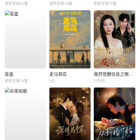
更新至第05集
更新至第10集
更新至第15集
盲盒
走马观花
竟然觉醒信息之眼，我转身进入反派大营
更新至第14集
HD
已完结