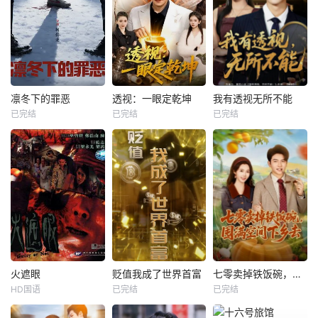
凛冬下的罪恶
透视：一眼定乾坤
我有透视无所不能
已完结
已完结
已完结
火遮眼
贬值我成了世界首富
七零卖掉铁饭碗，囤满空间下乡去
HD国语
已完结
已完结