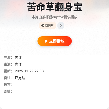
苦命草翻身宝
本片由茶杯狐cupfox提供播放
剧情片
0
立即播放
导演：
内详
主演：
内详
更新：
2025-11-29 22:38
备注：
已完结
语言：
剧情：