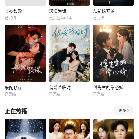
长夜如歌
深情为饵
从新婚开始
已完结
更新至第06集
已完结
般配预谋
偏爱降临时
傅先生的掌心娇
已完结
已完结
已完结
正在热播
更多