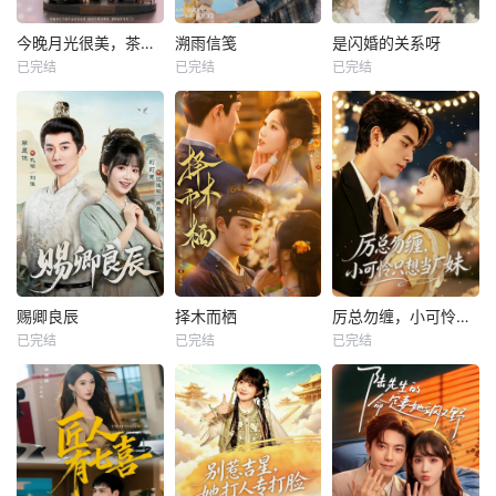
今晚月光很美，茶香四溢
溯雨信笺
是闪婚的关系呀
已完结
已完结
已完结
赐卿良辰
择木而栖
厉总勿缠，小可怜只想当厂妹
已完结
已完结
已完结