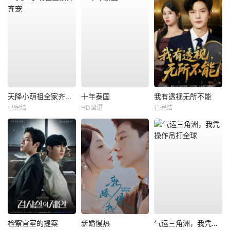
天降小萌祖全家齐齐宠
十年泰国
我有透视无所不能
已完结
HD国语
已完结
检察官室的提案
新婚慢热
气运三角洲，我凭操作吊打全球