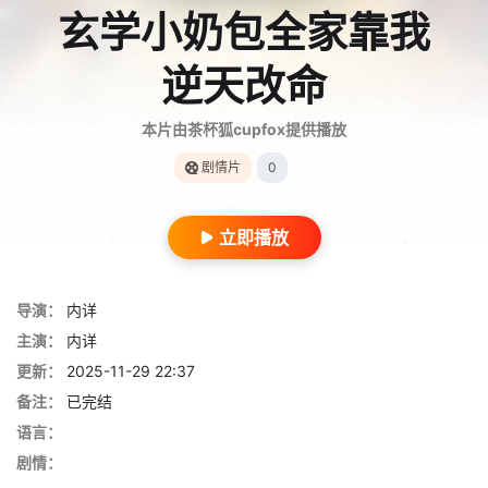
玄学小奶包全家靠我
逆天改命
本片由茶杯狐cupfox提供播放
剧情片
0
立即播放
导演：
内详
主演：
内详
更新：
2025-11-29 22:37
备注：
已完结
语言：
剧情：