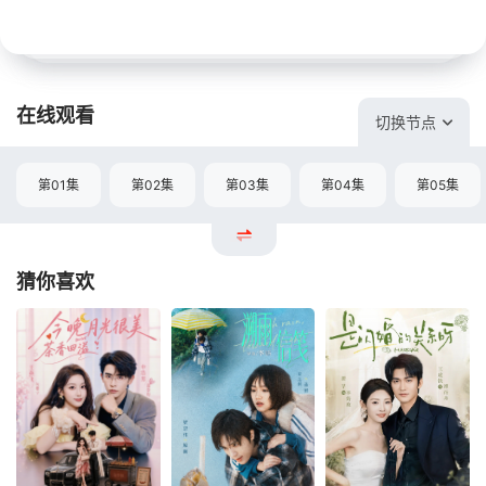
在线观看
切换节点
第01集
第02集
第03集
第04集
第05集
猜你喜欢