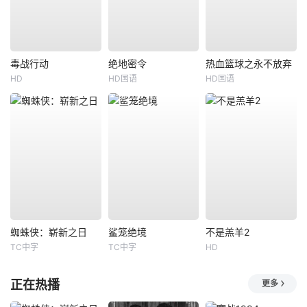
毒战行动
绝地密令
热血篮球之永不放弃
HD
HD国语
HD国语
蜘蛛侠：崭新之日
鲨笼绝境
不是羔羊2
TC中字
TC中字
HD
正在热播
更多