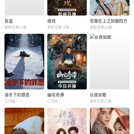
盲盒
南戏
吾凰在上之凤御四方
更新至第13集
更新至第14集
更新至第08集
凛冬下的罪恶
幽宅奇谭
长夜如歌
已完结
已完结
更新至第22集