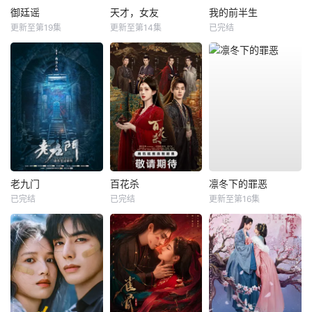
御廷谣
天才，女友
我的前半生
更新至第19集
更新至第14集
已完结
老九门
百花杀
凛冬下的罪恶
已完结
已完结
更新至第16集