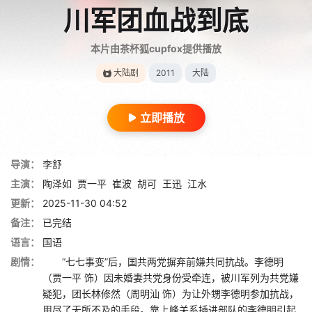
川军团血战到底
本片由茶杯狐cupfox提供播放
大陆剧
2011
大陆
立即播放
导演：
李舒
主演：
陶泽如
贾一平
崔波
胡可
王迅
江水
更新：
2025-11-30 04:52
备注：
已完结
语言：
国语
剧情：
“七七事变”后，国共两党摒弃前嫌共同抗战。李德明
（贾一平 饰）因未婚妻共党身份受牵连，被川军列为共党嫌
疑犯，团长林修然（周明汕 饰）为让外甥李德明参加抗战，
用尽了无所不及的手段。靠上峰关系插进部队的李德眀引起