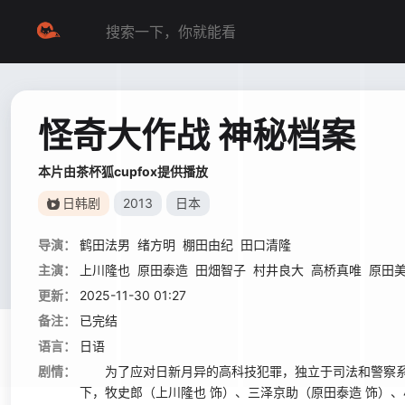
怪奇大作战 神秘档案
本片由茶杯狐cupfox提供播放
日韩剧
2013
日本
导演：
鹤田法男
绪方明
棚田由纪
田口清隆
主演：
上川隆也
原田泰造
田畑智子
村井良大
高桥真唯
原田
更新：
2025-11-30 01:27
备注：
已完结
语言：
日语
剧情：
为了应对日新月异的高科技犯罪，独立于司法和警察系统
下，牧史郎（上川隆也 饰）、三泽京助（原田泰造 饰）、小