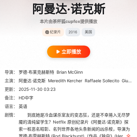
阿曼达·诺克斯
本片由茶杯狐cupfox提供播放
纪录片
2016
美国
立即播放
导演：
罗德·布莱克赫斯特
Brian McGinn
主演：
阿曼达·诺克斯
Meredith Kercher
Raffaele Sollecito
Giuliano Mignini
更新：
2025-11-30 03:23
备注：
HD中字
语言：
英语
剧情：
到底她是冷血谋杀室友的变态狂，还是不幸捲入无尽梦
魇的清纯留学生？Netflix 原创纪录片《阿曼达·诺克斯》探
索一桩恶名昭彰、名列世界各地头条新闻的凶杀桉，导演为
罗德·布雷赫斯特 (Rod Blackhurst)（作品《独自》(Her...
全