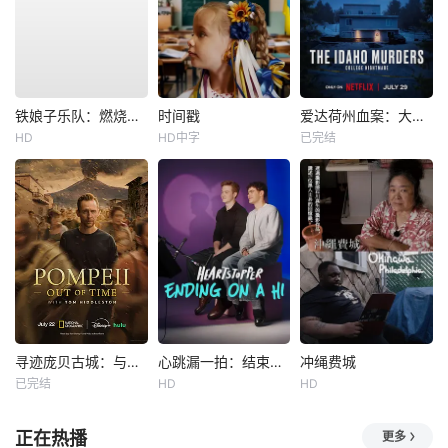
铁娘子乐队：燃烧雄心
时间戳
爱达荷州血案：大学梦魇
HD
HD中字
已完结
寻迹庞贝古城：与汤姆·希德勒斯顿同行
心跳漏一拍：结束在一声嗨
冲绳费城
已完结
HD
HD
正在热播
更多