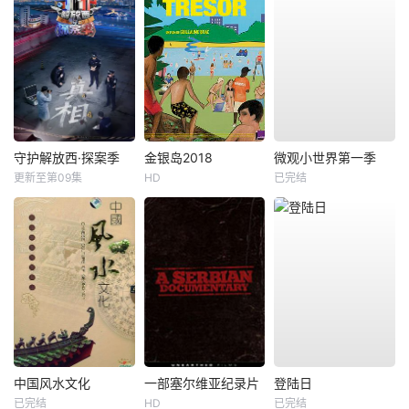
守护解放西·探案季
金银岛2018
微观小世界第一季
更新至第09集
HD
已完结
中国风水文化
一部塞尔维亚纪录片
登陆日
已完结
HD
已完结