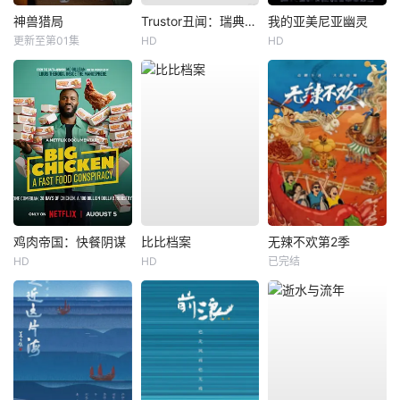
神兽猎局
Trustor丑闻：瑞典金融案内幕
我的亚美尼亚幽灵
更新至第01集
HD
HD
鸡肉帝国：快餐阴谋
比比档案
无辣不欢第2季
HD
HD
已完结