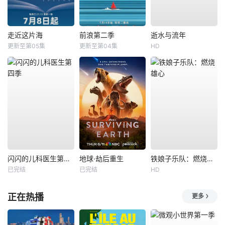
走近这片海
前浪第二季
逝水与流年
更新至第05集
更新至第04集
HD
闪闪的儿科医生第四季
地球·劫后重生
铁娘子乐队：燃烧雄心
已完结
已完结
HD
正在热播
更多