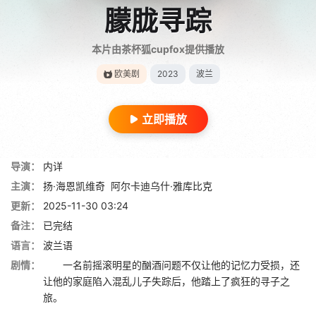
朦胧寻踪
本片由茶杯狐cupfox提供播放
欧美剧
2023
波兰
立即播放
导演：
内详
主演：
扬·海恩凯维奇
阿尔卡迪乌什·雅库比克
更新：
2025-11-30 03:24
备注：
已完结
语言：
波兰语
剧情：
一名前摇滚明星的酗酒问题不仅让他的记忆力受损，还
让他的家庭陷入混乱儿子失踪后，他踏上了疯狂的寻子之
旅。