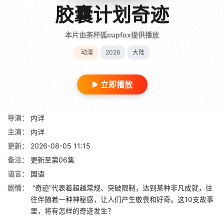
胶囊计划奇迹
本片由茶杯狐cupfox提供播放
动漫
2026
大陆
立即播放
导演：
内详
主演：
内详
更新：
2026-08-05 11:15
备注：
更新至第06集
语言：
国语
剧情：
“奇迹”代表着超越常规、突破限制，达到某种非凡成就，往
往伴随着一种神秘感，让人们产生敬畏和好奇。这10支故事
里，将有怎样的奇迹发生？