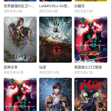
世界最强的后卫～迷宫国的新人探索者～
Let&#039;s Go怪奇组
炒翻天
更新至第06集
更新至第06集
更新至第06集
武神主宰
仙逆
假面骑士ZZZ国语
更新至第681集
更新至第153集
更新至第47集