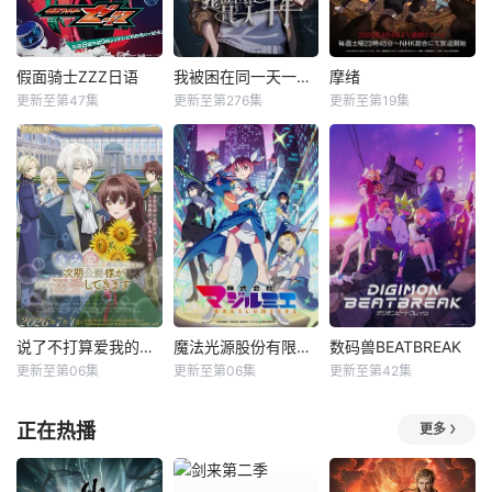
假面骑士ZZZ日语
我被困在同一天一千年动态漫
摩绪
更新至第47集
更新至第276集
更新至第19集
说了不打算爱我的公爵继承人，不知为何对我宠爱有加
魔法光源股份有限公司第二季
数码兽BEATBREAK
更新至第06集
更新至第06集
更新至第42集
正在热播
更多