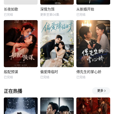
长夜如歌
深情为饵
从新婚开始
已完结
更新至第06集
已完结
般配预谋
偏爱降临时
傅先生的掌心娇
已完结
已完结
已完结
正在热播
更多