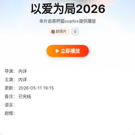
以爱为局2026
本片由茶杯狐cupfox提供播放
剧情片
0
立即播放
导演：
内详
主演：
内详
更新：
2026-05-11 19:15
备注：
已完结
语言：
剧情：