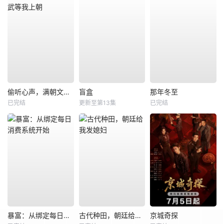
偷听心声，满朝文武等我上朝
盲盒
那年冬至
已完结
更新至第13集
已完结
暴富：从绑定每日消费系统开始
古代种田，朝廷给我发媳妇
京城奇探