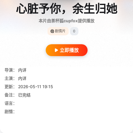
心脏予你，余生归她
本片由茶杯狐cupfox提供播放
剧情片
0
立即播放
导演：
内详
主演：
内详
更新：
2026-05-11 19:15
备注：
已完结
语言：
剧情：