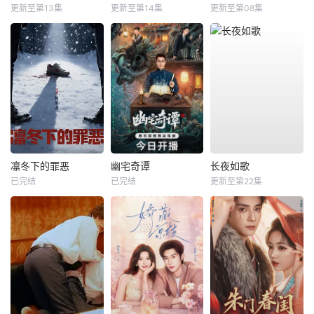
更新至第13集
更新至第14集
更新至第08集
凛冬下的罪恶
幽宅奇谭
长夜如歌
已完结
已完结
更新至第22集