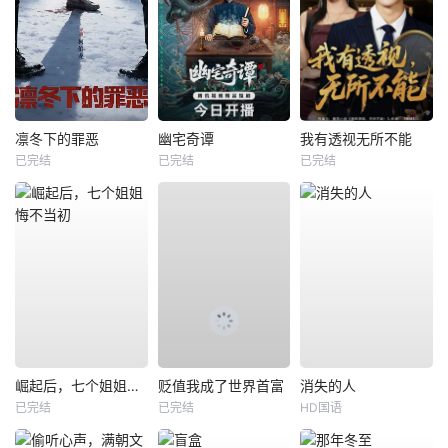
凛冬下的罪恶
幽宅奇谭
我有透视无所不能
已完结
已完结
已完结
崛起后，七个姐姐悔不当初
贬值我成了世界首富
消失的人
已完结
已完结
HD国语