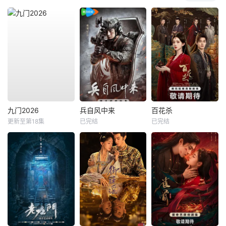
九门2026
兵自风中来
百花杀
更新至第18集
已完结
已完结