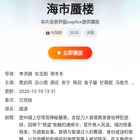
海市蜃楼
本片由茶杯狐cupfox提供播放
大陆剧
2025
大陆
立即播放
导演：
李洪绸
车志刚
邢冬冬
主演：
费启鸣
吕小雨
邵庄
安宁
杨羽
金子璇
於薇妮
冯俊杰
汪小
更新：
2025-12-19 13:31
备注：
已完结
语言：
国语
剧情：
登州城上空常现神秘蜃景，女捉刀人曾倩携弟曾信押犯途
经，因揭下“侠盗”夜魈的通缉令，意外卷入风波。城内怪事
频发，为调查此事，曾倩与智谋过人的曹晟、身份成谜的夜
魈，以及骄横却有绝技的谢景棠等人被迫联手。在主角团合