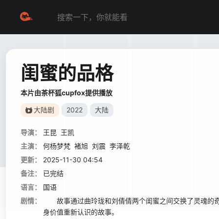
闺蜜的品格
本片由茶杯狐cupfox提供播放
大陆剧
2022
大陆
导演：
王昆
王凯
主演：
何杨梦梵
褚旭
刘震
李泽乾
更新：
2025-11-30 04:54
备注：
已完结
语言：
国语
剧情：
故事通过曲玲珑和刘倩倩两个闺蜜之间交换了灵魂的奇
身价值重新认识的故事。