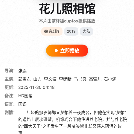
花儿照相馆
本片由茶杯狐cupfox提供播放
喜剧片
2019
大陆
立即播放
导演：
张震
主演：
彭禺厶
由力
李文波
李建新
马书良
高雪儿
石小满
更新：
2025-11-30 04:48
备注：
HD国语
语言：
国语
剧情：
年轻的摄影师郑义梦想着一夜成名，但他在实现“梦想”
的道路上屡次碰壁，机缘巧合下他住进养老院，并与养老院
的“四大天王”之间发生了一段啼笑皆非却又感人落泪的故
事。