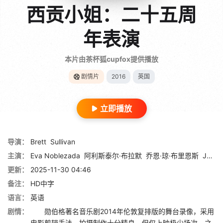
西贡小姐：二十五周
年表演
本片由茶杯狐cupfox提供播放
剧情片
2016
英国
立即播放
导演：
Brett
Sullivan
主演：
Eva Noblezada
阿利斯泰尔·布拉默
乔恩·琼·布里恩斯
Jonathan Pryce
更新：
2025-11-30 04:46
备注：
HD中字
语言：
英语
剧情：
勋伯格著名音乐剧2014年伦敦复排版的舞台录像，采用
电影剪辑手法，拍摄制作十分精良，但仅上映极少场次。之