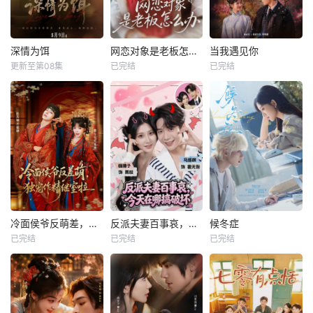
深情为饵
网恋对象是老板怎么办
当我遇见你
更新至第08集
已完结
已完结
冷面侯爷反萌差，独宠作精继室啦
反派夫妻百事哀，今天在哪搞破坏
候冬症
已完结
已完结
已完结