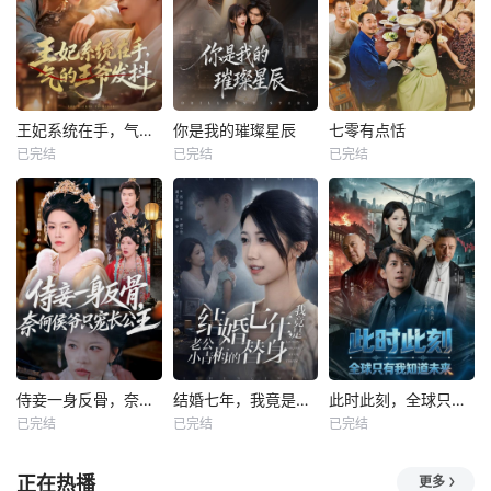
王妃系统在手，气的王爷发抖
你是我的璀璨星辰
七零有点恬
已完结
已完结
已完结
侍妾一身反骨，奈何侯爷只宠长公主
结婚七年，我竟是老公小青梅的替身
此时此刻，全球只有我知道未来
已完结
已完结
已完结
正在热播
更多