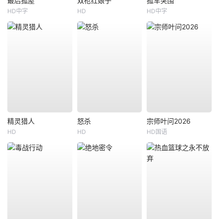
最后孤屋
双枪红娘子
孤军突围
HD中字
HD
HD中字
精灵猎人
怒杀
宗师叶问2026
HD
HD
HD国语