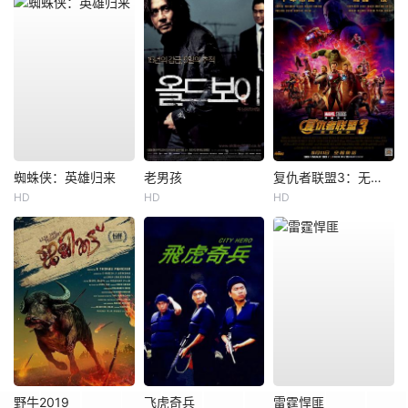
蜘蛛侠：英雄归来
老男孩
复仇者联盟3：无限战争
HD
HD
HD
野牛2019
飞虎奇兵
雷霆悍匪