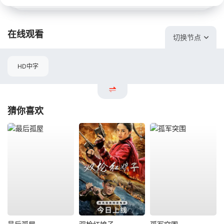
在线观看
切换节点
HD中字
猜你喜欢