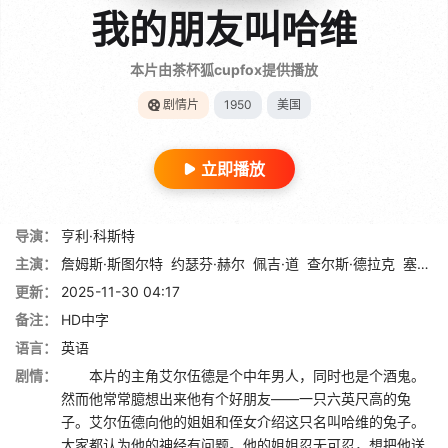
我的朋友叫哈维
本片由茶杯狐cupfox提供播放
剧情片
1950
美国
立即播放
导演：
亨利·科斯特
主演：
詹姆斯·斯图尔特
约瑟芬·赫尔
佩吉·道
查尔斯·德拉克
塞西尔·凯拉威
更新：
2025-11-30 04:17
备注：
HD中字
语言：
英语
剧情：
本片的主角艾尔伍德是个中年男人，同时也是个酒鬼。
然而他常常臆想出来他有个好朋友——一只六英尺高的兔
子。艾尔伍德向他的姐姐和侄女介绍这只名叫哈维的兔子。
大家都认为他的神经有问题。他的姐姐忍无可忍，想把他送