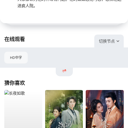
进疯人院。
在线观看
切换节点
HD中字
猜你喜欢