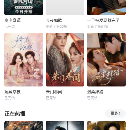
幽宅奇谭
长夜如歌
一旦被发现就完了
已完结
更新至第22集
更新至第01集
娇藏京枝
朱门春闺
温柔狩猎
已完结
已完结
已完结
正在热播
更多