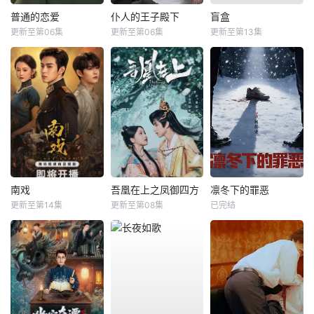
普通的恋爱
仆人的王子殿下
盲盒
更新至第06集
更新至第06集
更新至第13集
南戏
吾凰在上之凤御四方
凛冬下的罪恶
更新至第14集
更新至第08集
已完结