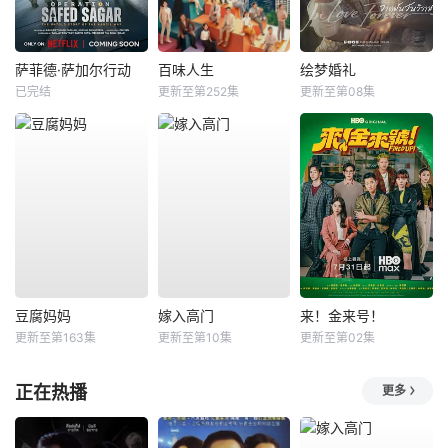
萨菲德·萨加尔行动
百味人生
绘梦婚礼
已完结
更新至第252集
更新至第08集
豆腐妈妈
嫁入高门
来！金来号！
更新至第163集
更新至第10集
更新至第02集
正在热播
更多