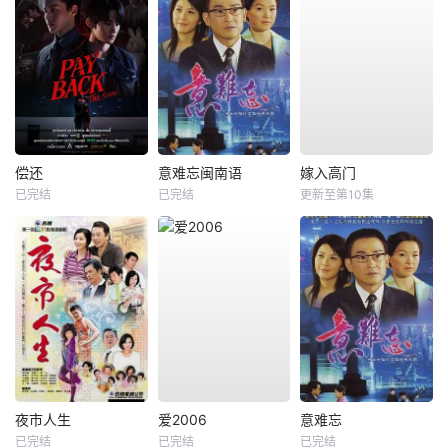
偿还
意难忘闽南语
嫁入高门
已完结
已完结
更新至第10集
夜市人生
爱2006
意难忘
已完结
已完结
已完结