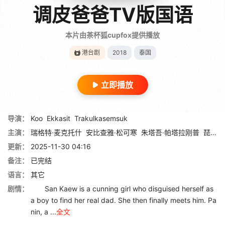
调皮爸爸TV版国语
本片由茶杯狐cupfox提供播放
港台剧
2018
泰国
立即播放
导演：
Koo
Ekkasit
Trakulkasemsuk
主演：
瑞格特·麦克托什
安比查雅·松可寒
朱塔吾·帕塔拉刚普
琵雅缇达·米提拉荣
更新：
2025-11-30 04:16
备注：
已完结
语言：
其它
剧情：
San Kaew is a cunning girl who disguised herself as
a boy to find her real dad. She then finally meets him. Pa
nin, a ...
全文