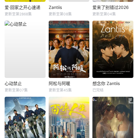
爱·回家之开心速递
Zantiis
爱来了别错过2026
更新至第2868集
更新至第08集
更新至第04集
心动禁止
阿松与阿暖
想念你 Zantiis
更新至第07集
更新至第45集
已完结