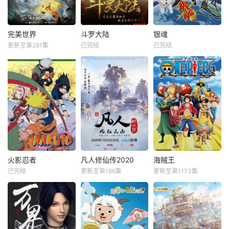
完美世界
斗罗大陆
银魂
更新至第281集
已完结
已完结
火影忍者
凡人修仙传2020
海贼王
已完结
更新至第186集
更新至第1173集