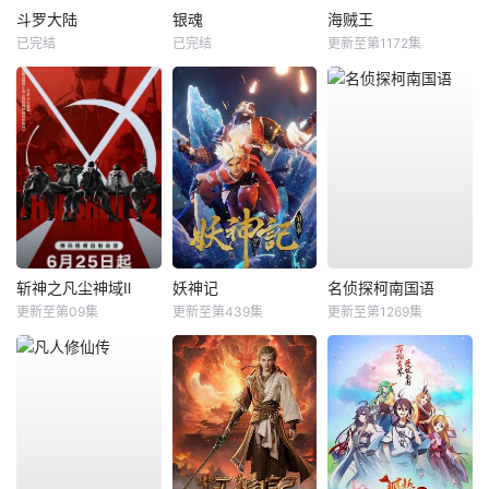
斗罗大陆
银魂
海贼王
已完结
已完结
更新至第1172集
斩神之凡尘神域Ⅱ
妖神记
名侦探柯南国语
更新至第09集
更新至第439集
更新至第1269集