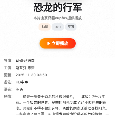
恐龙的行军
本片由茶杯狐cupfox提供播放
动漫
2011
英国
立即播放
导演：
马修·汤姆森
主演：
斯蒂芬·弗雷
更新：
2025-11-30 03:50
备注：
HD中字
语言：
英语
剧情：
这是一部关于恐龙的科教记录片, 北极：7千万年
前。一个极端的世界。夏季的阳光变成了24小時严寒的夜
晚。恐龙们不得不做出选择，勇敢的向南迁徙以寻找阳光。
一段充满了暴风雪，火山爆发和致命狩猎者的危险旅程，一