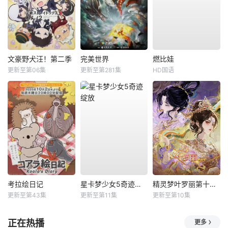
文豪野犬汪！第二季
完美世界
燃比娃
更新至第06集
更新至第281集
HD国语
考拉绘日记
星卡梦少女5奇迹绽放
精灵梦叶罗丽第十一季（下）
更新至第43集
更新至第11集
更新至第10集
正在热播
更多