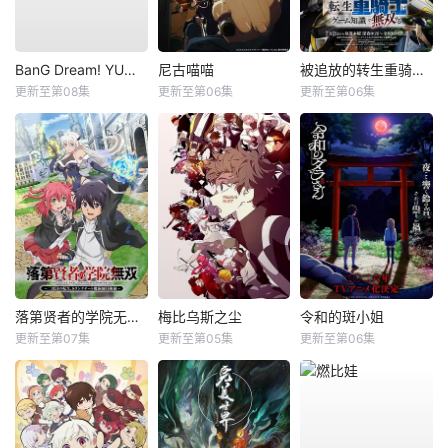
BanG Dream! YUME∞MITA
尼古喵喵
被追放的转生重骑士用游戏知识开无双
更新至第08集
更新至第06集
更新至第06集
落第贤者的学院无双第二回转生，S等级作弊魔术师冒险记
梅比乌斯之尘
令和的斑小姐
更新至第07集
更新至第05集
更新至第06集